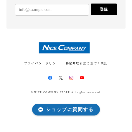
登録
★ブラックフライデーSALE★ Tシャツ type01 BLACK【DRUMMERS TOP TEAM】
L
2025/12/07
ありがとうございました！ 大事に着用させていただ
きます！
ご購入ありがとうございます！今後とも
プライバシーポリシー
特定商取引法に基づく表記
よろしくお願いします！
© NICE COMPANY STORE All rights reserved.
お試し全種類11枚セット(各1枚)【ECO PICK】
2025/10/17
ショップに質問する
プレゼントで購入したのですが、とても喜んでもら
えて嬉しいです！