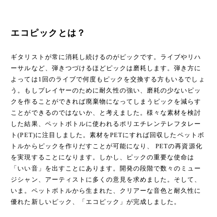
エコピックとは？
ギタリストが常に消耗し続けるのがピックです。ライブやリハ
ーサルなど、弾きつづけるほどピックは磨耗します。弾き方に
よっては1回のライブで何度もピックを交換する方もいるでしょ
う。もしプレイヤーのために耐久性の強い、磨耗の少ないピッ
クを作ることができれば廃棄物になってしまうピックを減らす
ことができるのではないか、と考えました。様々な素材を検討
した結果、ペットボトルに使われるポリエチレンテレフタレー
ト(PET)に注目しました。素材をPETにすれば回収したペットボ
トルからピックを作りだすことが可能になり、 PETの再資源化
を実現することになります。しかし、ピックの重要な使命は
「いい音」を出すことにあります。開発の段階で数々のミュー
ジシャン、アーティストに多くの意見を求めました。そして、
いま。ペットボトルから生まれた、クリアーな音色と耐久性に
優れた新しいピック、「エコピック」が完成しました。