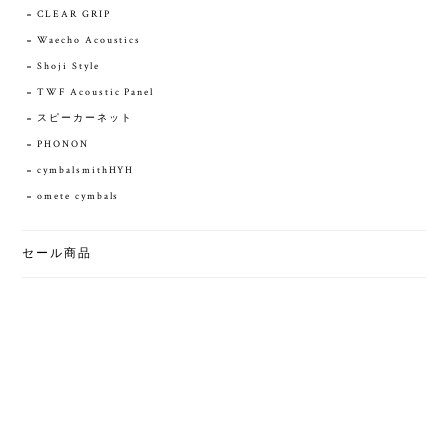
CLEAR GRIP
Waecho Acoustics
Shoji Style
TWF Acoustic Panel
スピーカーネット
PHONON
cymbalsmithHYH
omete cymbals
セール商品