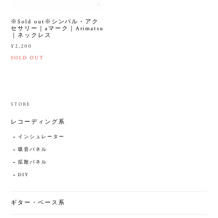
※Sold out※シンバル・アク
セサリー｜aマーク｜Arimatsu
｜ネックレス
¥2,200
SOLD OUT
STORE
レコーディング系
インシュレーター
吸音パネル
拡散パネル
DIY
ギター・ベース系