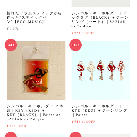
折れたドラムスティックから
シンバル・キーホルダー｜ド
作った”スティックペ
ッグタグ（BLACK）＋ジーン
ン”【ECO MUSIC】
リング（ハート）｜SABIAN
or Zildjan
¥1,078
¥924
30%OFF
シンバル・キーホルダー ２本
シンバル・キーホルダー｜
組｜KEY（RED）＋
KYE（RED）＋ジーンリング
KEY（BLACK）｜Paiste or
｜Paiste
SABIAN or Zildjan
¥924
30%OFF
¥924
30%OFF