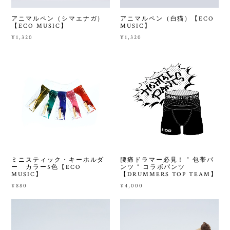
アニマルペン（シマエナガ）
アニマルペン（白猫）【ECO
【ECO MUSIC】
MUSIC】
¥1,320
¥1,320
ミニスティック・キーホルダ
腰痛ドラマー必見！ ” 包帯パ
ー カラー5色【ECO
ンツ ” コラボパンツ
MUSIC】
【DRUMMERS TOP TEAM】
¥880
¥4,000