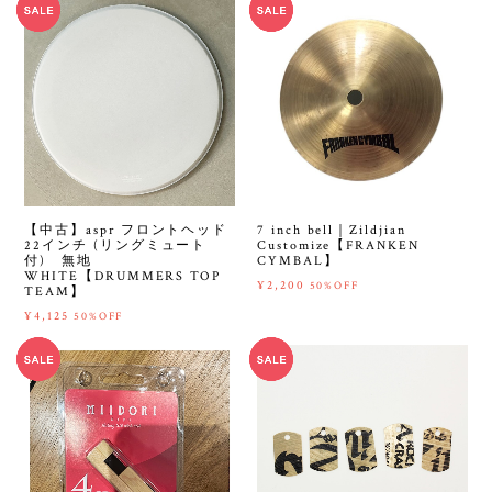
【中古】aspr フロントヘッド
7 inch bell｜Zildjian
22インチ (リングミュート
Customize【FRANKEN
付) 無地
CYMBAL】
WHITE【DRUMMERS TOP
¥2,200
50%OFF
TEAM】
¥4,125
50%OFF