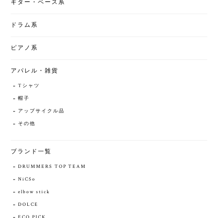
ギター・ベース系
ドラム系
ピアノ系
アパレル・雑貨
Tシャツ
帽子
アップサイクル品
その他
ブランド一覧
DRUMMERS TOP TEAM
NiCSo
elbow stick
DOLCE
ECO PICK