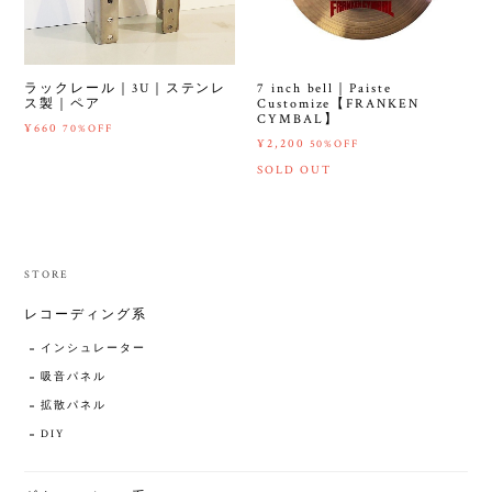
ラックレール｜3U｜ステンレ
7 inch bell｜Paiste
ス製｜ペア
Customize【FRANKEN
CYMBAL】
¥660
70%OFF
¥2,200
50%OFF
SOLD OUT
STORE
レコーディング系
インシュレーター
吸音パネル
拡散パネル
DIY