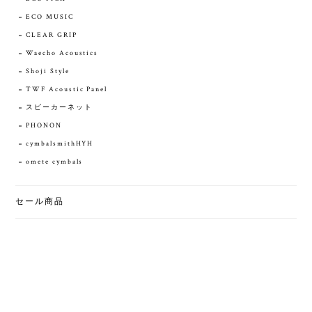
ECO MUSIC
CLEAR GRIP
Waecho Acoustics
Shoji Style
TWF Acoustic Panel
スピーカーネット
PHONON
cymbalsmithHYH
omete cymbals
セール商品