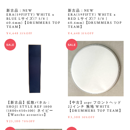
新古品：NEW
新古品：NEW
ERA(59FIFTY) WHITE x
ERA(59FIFTY) WHITE x
BLUE Lサイズ(7 5/8 |
RED Lサイズ(7 5/8 |
60.6mm)【DRUMMERS TOP
60.6mm)【DRUMMERS TOP
TEAM】
TEAM】
¥4,648
¥4,648
35%OFF
35%OFF
【新古品】拡散パネル：
【中古】aspr フロントヘッド
SHOJI STYLE REF 1800
22インチ 無地 WHITE
(1800×450×100) ネイビー
【DRUMMERS TOP TEAM】
【Waecho acoustics】
¥3,300
50%OFF
¥23,100
70%OFF