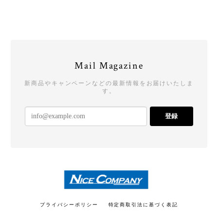
★ブラックフライデーSALE★ Tシャツ type01 WHITE【DRUMMERS TOP TEAM】
L
2025/12/07
ありがとうございました！
Mail Magazine
ご購入ありがとうございました！またよ
ろしくお願いいたします！
新商品やキャンペーンなどの最新情報をお届けいたしま
す。
登録
★ブラックフライデーSALE★ Tシャツ type01 BLACK【DRUMMERS TOP TEAM】
L
2025/12/07
ありがとうございました！ 大事に着用させていただ
きます！
ご購入ありがとうございます！今後とも
プライバシーポリシー
特定商取引法に基づく表記
よろしくお願いします！