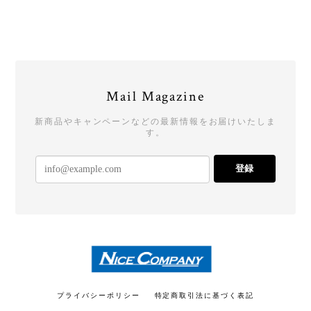
★ブラックフライデーSALE★ Tシャツ type01 WHITE【DRUMMERS TOP TEAM】
L
2025/12/07
ありがとうございました！
Mail Magazine
ご購入ありがとうございました！またよ
ろしくお願いいたします！
新商品やキャンペーンなどの最新情報をお届けいたしま
す。
登録
★ブラックフライデーSALE★ Tシャツ type01 BLACK【DRUMMERS TOP TEAM】
L
2025/12/07
ありがとうございました！ 大事に着用させていただ
きます！
ご購入ありがとうございます！今後とも
プライバシーポリシー
特定商取引法に基づく表記
よろしくお願いします！