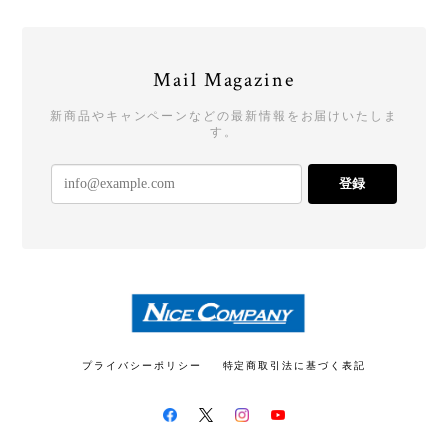
ありがとうございました！
Mail Magazine
ご購入ありがとうございました！またよ
ろしくお願いいたします！
新商品やキャンペーンなどの最新情報をお届けいたしま
す。
登録
★ブラックフライデーSALE★ Tシャツ type01 BLACK【DRUMMERS TOP TEAM】
L
2025/12/07
ありがとうございました！ 大事に着用させていただ
きます！
ご購入ありがとうございます！今後とも
プライバシーポリシー
特定商取引法に基づく表記
よろしくお願いします！