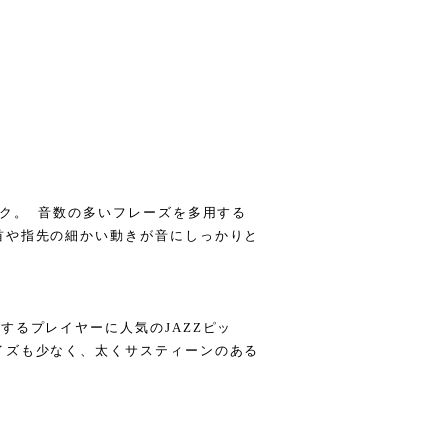
ック。 音数の多いフレーズを多用する
首や指先の細かい動きが音にしっかりと
るプレイヤーに人気のJAZZピッ
イズも少なく、太くサスティーンのある