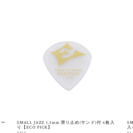
シー
SMALL JAZZ 1.5mm 滑り止め(サンド)付 6枚入
S
り【ECO PICK】
入
¥858
¥1